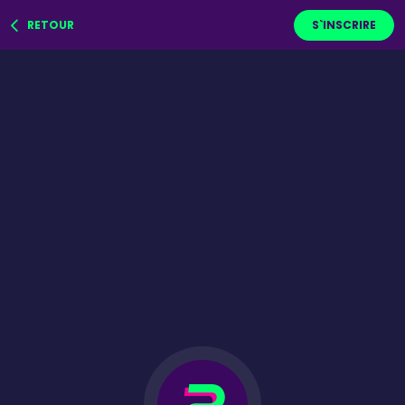
RETOUR
S`INSCRIRE