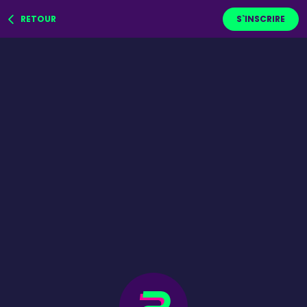
RETOUR
S`INSCRIRE