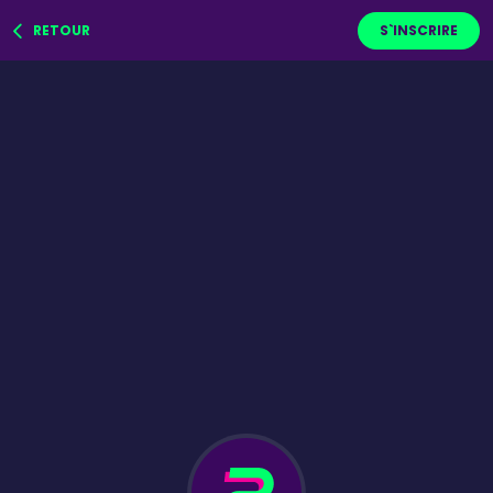
RETOUR
S`INSCRIRE